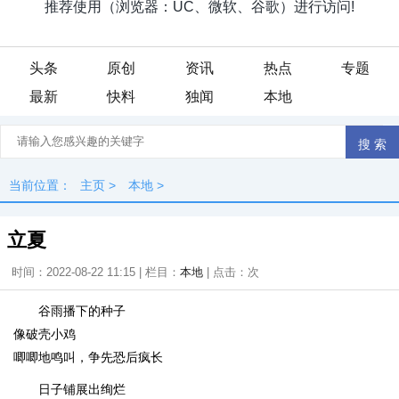
头条
原创
资讯
热点
专题
最新
快料
独闻
本地
当前位置：
主页
>
本地
>
立夏
时间：2022-08-22 11:15 | 栏目：
本地
| 点击：
次
谷雨播下的种子
像破壳小鸡
唧唧地鸣叫，争先恐后疯长
日子铺展出绚烂